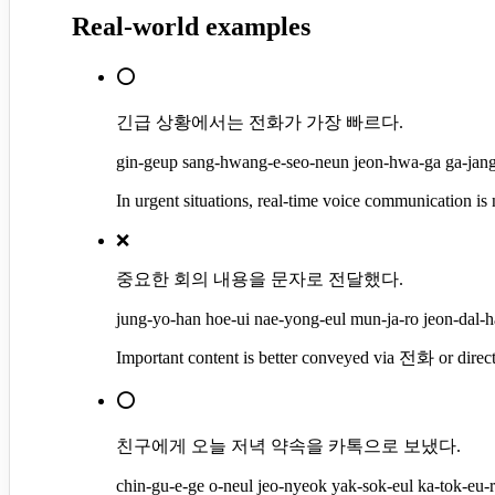
Real-world examples
⭕
긴급 상황에서는 전화가 가장 빠르다.
gin-geup sang-hwang-e-seo-neun jeon-hwa-ga ga-jang 
In urgent situations, real-time voice communication i
❌
중요한 회의 내용을 문자로 전달했다.
jung-yo-han hoe-ui nae-yong-eul mun-ja-ro jeon-dal-ha
Important content is better conveyed via 전화 or direc
⭕
친구에게 오늘 저녁 약속을 카톡으로 보냈다.
chin-gu-e-ge o-neul jeo-nyeok yak-sok-eul ka-tok-eu-r